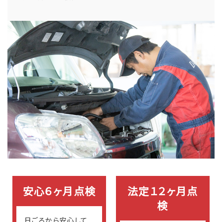
安心６ヶ月点検
法定１２ヶ月点
検
日ごろから安心して