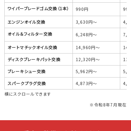
ワイパーブレードゴム交換（1本）
990円
99
エンジンオイル交換
3,630円～
4,
オイル＆フィルター交換
6,248円～
7,
オートマチックオイル交換
14,960円～
14
ディスクブレーキパット交換
12,320円～
13
ブレーキシュー交換
5,962円～
5,
スパークプラグ交換
4,873円～
4,
横にスクロールできます
※令和8年7月現在