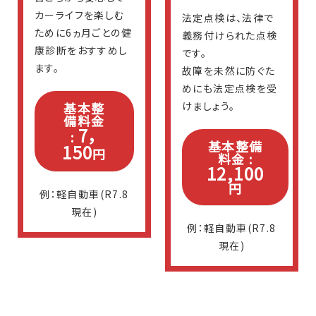
カーライフを楽しむ
法定点検は、法律で
ために6ヵ月ごとの健
義務付けられた点検
康診断をおすすめし
です。
ます。
故障を未然に防ぐた
めにも法定点検を受
基本整
けましょう。
備料金
7，
:
基本整備
150
円
料金 :
12,100
円
例：軽自動車(R7.8
現在)
例：軽自動車(R7.8
現在)