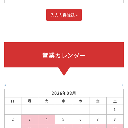
営業カレンダー
«
»
2026年08月
日
月
火
水
木
金
土
1
2
3
4
5
6
7
8