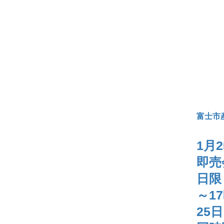
​富士
1月
即売
日限
～1
25