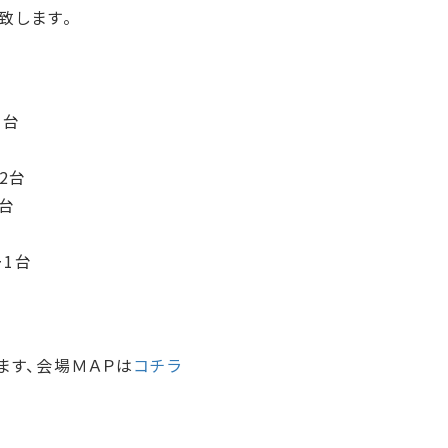
致します。
3台
台
2台
台
1台
ます、会場ＭＡＰは
コチラ