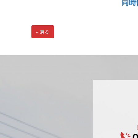
同時
«
戻る