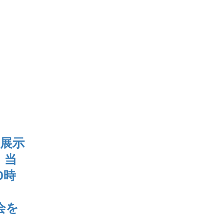
ル展示
。当
0時
会を