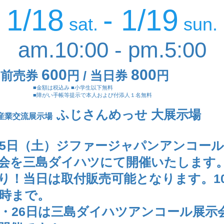
1/18
- 1/19
sat.
sun.
am.10:00 - pm.5:00
600
800
前売券
円 / 当日券
円
■金額は税込み ■小学生以下無料
■障がい手帳等提示で本人および付添人１名無料
ふじさんめっせ 大展示場
市産業交流展示場
25日（土）ジファージャパンアンコー
会を三島ダイハツにて開催いたします
り！当日は取付販売可能となります。1
7時まで。
日・26日は三島ダイハツアンコール展示