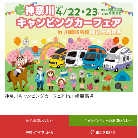
神奈川キャンピングカーフェアin川崎競馬場
総合お問い合わせ
キャンピングカーのお問い合わせ
四国キャンピングカーショー2023in岡
車検・点検申し込み
電話を掛ける