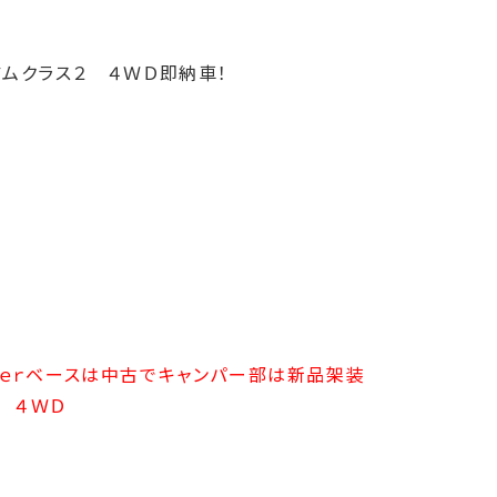
アムクラス２ ４ＷＤ即納車！
Ｖｅｒベースは中古でキャンパー部は新品架装
 ４ＷＤ