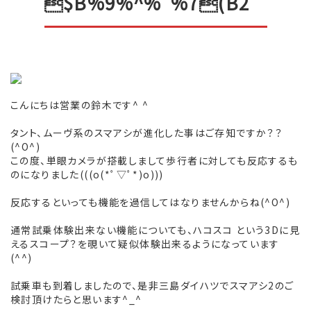
$B%9%^%"%7(B2
こんにちは営業の鈴木です^ ^
タント、ムーヴ系のスマアシが進化した事はご存知ですか？？
(^O^)
この度、単眼カメラが搭載しまして歩行者に対しても反応するも
のになりました(((o(*ﾟ▽ﾟ*)o)))
反応するといっても機能を過信してはなりませんからね(^O^)
通常試乗体験出来ない機能についても、ハコスコ という3Dに見
えるスコープ？を覗いて疑似体験出来るようになっています
(^^)
試乗車も到着しましたので、是非三島ダイハツでスマアシ2のご
検討頂けたらと思います^_^