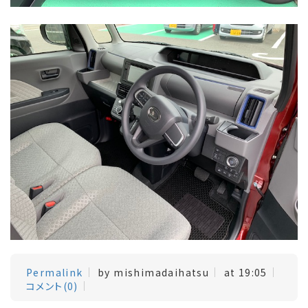
Permalink
by mishimadaihatsu
at 19:05
コメント(0)